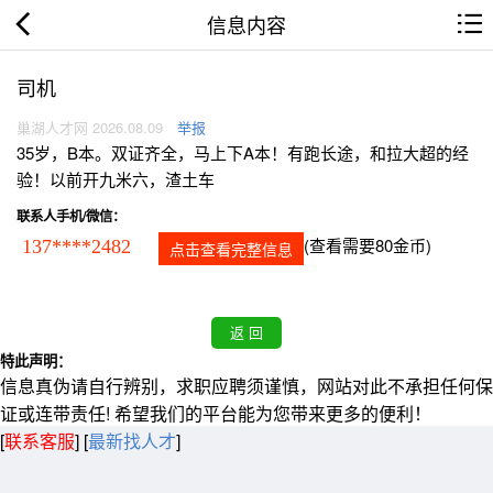
信息内容
司机
巢湖人才网 2026.08.09
举报
35岁，B本。双证齐全，马上下A本！有跑长途，和拉大超的经
验！以前开九米六，渣土车
联系人手机/微信：
(查看需要80金币)
137****2482
点击查看完整信息
特此声明：
信息真伪请自行辨别，求职应聘须谨慎，网站对此不承担任何保
证或连带责任! 希望我们的平台能为您带来更多的便利！
[
联系客服
]
[
最新找人才
]